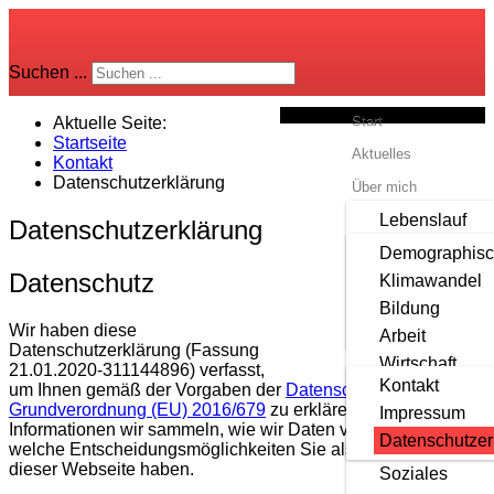
Suchen ...
Start
Aktuelle Seite:
Startseite
Aktuelles
Kontakt
Datenschutzerklärung
Über mich
Lebenslauf
Ziele für Steinhagen
Datenschutzerklärung
Privat
Demographisc
Termine
Aufgaben
Datenschutz
Klimawandel
Archiv
Leistungsbila
Bildung
Links
Wir haben diese
Über mich
Arbeit
Datenschutzerklärung (Fassung
Kontakt
Wirtschaft
21.01.2020-311144896) verfasst,
Kontakt
um Ihnen gemäß der Vorgaben der
Datenschutz-
Umwelt
Grundverordnung (EU) 2016/679
zu erklären, welche
Impressum
Ziele für Stei
Informationen wir sammeln, wie wir Daten verwenden und
Datenschutzer
Familie
welche Entscheidungsmöglichkeiten Sie als Besucher
dieser Webseite haben.
Soziales