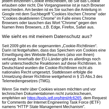
jedem einzelnen Cookie entscheiden, ob Sie das Cookie
erlauben oder nicht. Die Vorgangsweise ist je nach Browser
verschieden. Am besten ist es Sie suchen die Anleitung in
Google mit dem Suchbegriff “Cookies löschen Chrome” oder
“Cookies deaktivieren Chrome” im Falle eines Chrome
Browsers oder tauschen das Wort “Chrome” gegen den
Namen Ihres Browsers, z.B. Edge, Firefox, Safari aus.
Wie sieht es mit meinem Datenschutz aus?
Seit 2009 gibt es die sogenannten „Cookie-Richtlinien“.
Darin ist festgehalten, dass das Speichern von Cookies eine
Einwilligung des Website-Besuchers (also von Ihnen)
verlangt. Innerhalb der EU-Länder gibt es allerdings noch
sehr unterschiedliche Reaktionen auf diese Richtlinien. In
Deutschland wurden die Cookie-Richtlinien nicht als
nationales Recht umgesetzt. Stattdessen erfolgte die
Umsetzung dieser Richtlinie weitgehend in § 15 Abs.3 des
Telemediengesetzes (TMG).
Wenn Sie mehr über Cookies wissen möchten und vor
technischen Dokumentationen nicht zurückscheuen,
empfehlen wir
https://tools.ietf.org/html/rfc6265
, dem Request
for Comments der Internet Engineering Task Force (IETF)
namens “HTTP State Management Mechanism”.