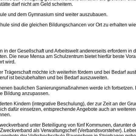
ätte darf nicht am Geld scheitern.
hule und dem Gymnasium sind weiter auszubauen.
ule sind die gleichen Bildungschancen vor Ort zu erhalten wi
 in der Gesellschaft und Arbeitswelt andererseits erfordern in
en. Die neue Mensa am Schulzentrum bietet hierfür beste Vora
rt wird.
her Trägerschaft möchte ich weiterhin fördern und bei Bedarf 
ruf ist beizubehalten und bei Bedarf auszuweiten.
nnenen baulichen Sanierungsmaßnahmen werde ich fortsetzen. 
ute Bildung anzupassen.
rten Kindern (integrative Beschulung), der zur Zeit an der Gr
de mich dafür einsetzen, entsprechende Angebote auch an weiter
nnen.
ckverband unter Beteiligung von fünf Kommunen, darunter de
n Zweckverband als Verwaltungschef (Verbandsvorsteher). Leben
rte Angebote der Volkshochschule Ravensberg in Steinhagen geb