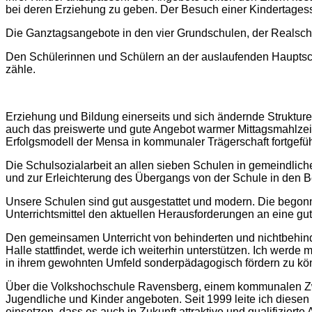
bei deren Erziehung zu geben. Der Besuch einer Kindertagesst
Die Ganztagsangebote in den vier Grundschulen, der Realsc
Den Schülerinnen und Schülern an der auslaufenden Hauptsch
zähle.
Erziehung und Bildung einerseits und sich ändernde Strukturen
auch das preiswerte und gute Angebot warmer Mittagsmahlzeit
Erfolgsmodell der Mensa in kommunaler Trägerschaft fortgefüh
Die Schulsozialarbeit an allen sieben Schulen in gemeindlic
und zur Erleichterung des Übergangs von der Schule in den Be
Unsere Schulen sind gut ausgestattet und modern. Die bego
Unterrichtsmittel den aktuellen Herausforderungen an eine g
Den gemeinsamen Unterricht von behinderten und nichtbehinde
Halle stattfindet, werde ich weiterhin unterstützen. Ich wer
in ihrem gewohnten Umfeld sonderpädagogisch fördern zu kö
Über die Volkshochschule Ravensberg, einem kommunalen Zwe
Jugendliche und Kinder angeboten. Seit 1999 leite ich diese
einsetzen, dass es auch in Zukunft attraktive und qualifizie