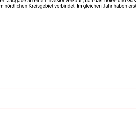
er Maßgabe an einen Investor verkauft, dort das Hotel- und 
 nördlichen Kreisgebiet verbindet. Im gleichen Jahr haben ers