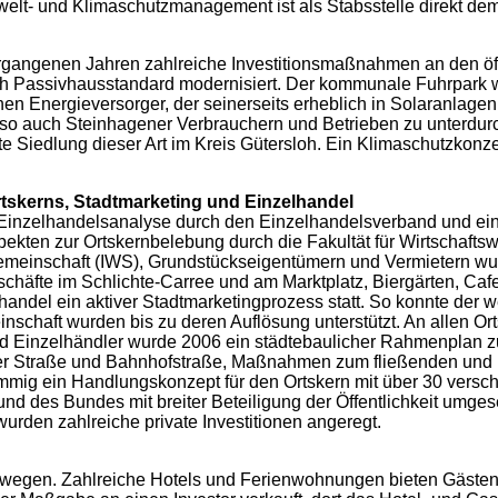
- und Klimaschutzmanagement ist als Stabsstelle direkt dem B
ergangenen Jahren zahlreiche Investitionsmaßnahmen an den ö
 Passivhausstandard modernisiert. Der kommunale Fuhrpark wi
 Energieversorger, der seinerseits erheblich in Solaranlagen 
o auch Steinhagener Verbrauchern und Betrieben zu unterdur
te Siedlung dieser Art im Kreis Gütersloh. Ein Klimaschutzkon
tskerns, Stadtmarketing und Einzelhandel
Einzelhandelsanalyse durch den Einzelhandelsverband und ein
kten zur Ortskernbelebung durch die Fakultät für Wirtschaftswis
meinschaft (IWS), Grundstückseigentümern und Vermietern wur
äfte im Schlichte-Carree und am Marktplatz, Biergärten, Cafe
handel ein aktiver Stadtmarketingprozess statt. So konnte der w
inschaft wurden bis zu deren Auflösung unterstützt. An allen 
d Einzelhändler wurde 2006 ein städtebaulicher Rahmenplan zur
r Straße und Bahnhofstraße, Maßnahmen zum fließenden und 
timmig ein Handlungskonzept für den Ortskern mit über 30 ver
nd des Bundes mit breiter Beteiligung der Öffentlichkeit umge
urden zahlreiche private Investitionen angeregt.
rwegen. Zahlreiche Hotels und Ferienwohnungen bieten Gästen