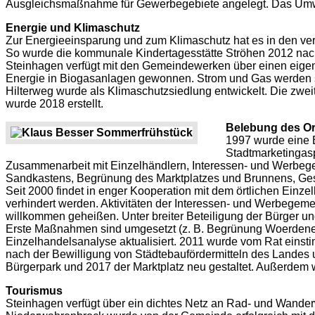
Ausgleichsmaßnahme für Gewerbegebiete angelegt. Das Umwelt
Energie und Klimaschutz
Zur Energieeinsparung und zum Klimaschutz hat es in den v
So wurde die kommunale Kindertagesstätte Ströhen 2012 nach
Steinhagen verfügt mit den Gemeindewerken über einen eigenen
Energie in Biogasanlagen gewonnen. Strom und Gas werden s
Hilterweg wurde als Klimaschutzsiedlung entwickelt. Die zwei
wurde 2018 erstellt.
Belebung des Or
1997 wurde eine 
Stadtmarketingaspe
Zusammenarbeit mit Einzelhändlern, Interessen- und Werbege
Sandkastens, Begrünung des Marktplatzes und Brunnens, Gesch
Seit 2000 findet in enger Kooperation mit dem örtlichen Einzel
verhindert werden. Aktivitäten der Interessen- und Werbegeme
willkommen geheißen. Unter breiter Beteiligung der Bürger un
Erste Maßnahmen sind umgesetzt (z. B. Begrünung Woerdene
Einzelhandelsanalyse aktualisiert. 2011 wurde vom Rat eins
nach der Bewilligung von Städtebaufördermitteln des Landes u
Bürgerpark und 2017 der Marktplatz neu gestaltet. Außerdem w
Tourismus
Steinhagen verfügt über ein dichtes Netz an Rad- und Wande