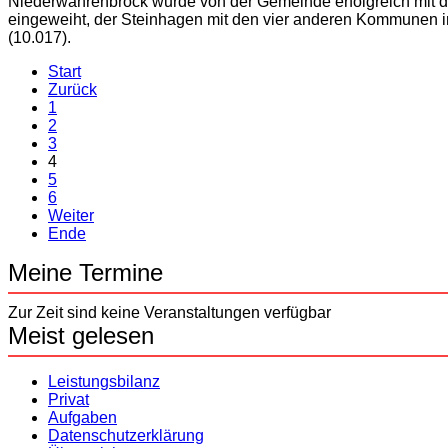
Niederwahrenbrock wurde von der Gemeinde erfolgreich mit d
eingeweiht, der Steinhagen mit den vier anderen Kommunen im
(10.017).
Start
Zurück
1
2
3
4
5
6
Weiter
Ende
Meine Termine
Zur Zeit sind keine Veranstaltungen verfügbar
Meist gelesen
Leistungsbilanz
Privat
Aufgaben
Datenschutzerklärung