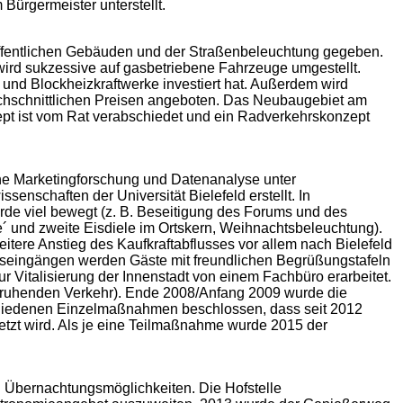
ürgermeister unterstellt.
ffentlichen Gebäuden und der Straßenbeleuchtung gegeben.
rd sukzessive auf gasbetriebene Fahrzeuge umgestellt.
und Blockheizkraftwerke investiert hat. Außerdem wird
chschnittlichen Preisen angeboten. Das Neubaugebiet am
zept ist vom Rat verabschiedet und ein Radverkehrskonzept
e Marketingforschung und Datenanalyse unter
senschaften der Universität Bielefeld erstellt. In
de viel bewegt (z. B. Beseitigung des Forums und des
´ und zweite Eisdiele im Ortskern, Weihnachtsbeleuchtung).
eitere Anstieg des Kaufkraftabflusses vor allem nach Bielefeld
Ortseingängen werden Gäste mit freundlichen Begrüßungstafeln
 Vitalisierung der Innenstadt von einem Fachbüro erarbeitet.
ruhenden Verkehr). Ende 2008/Anfang 2009 wurde die
schiedenen Einzelmaßnahmen beschlossen, dass seit 2012
setzt wird. Als je eine Teilmaßnahme wurde 2015 der
 Übernachtungsmöglichkeiten. Die Hofstelle